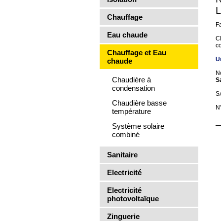
Chauffage
Fa
Eau chaude
C
co
Chauffage et Eau
U
chaude
N
Chaudière à
S
condensation
S
Chaudière basse
N
température
Système solaire
combiné
Sanitaire
Electricité
Electricité
photovoltaïque
Zinguerie