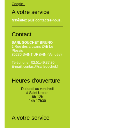
Google+
A votre service
N'hésitez plus contactez-nous.
Contact
SARL SOUCHET BRUNO
1 Rue des artisans ZAE Le
Plessis
85230 SAINT URBAIN (Vendée)
Téléphone : 02.51.49.37.80
E-mail: contact@sarlsouchet.fr
Heures d'ouverture
Du lundi au vendredi
à Saint Urbain
8h-12h
14h-17h30
A votre service