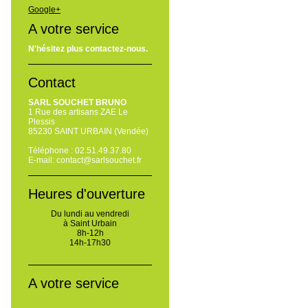
Google+
A votre service
N'hésitez plus contactez-nous.
Contact
SARL SOUCHET BRUNO
1 Rue des artisans ZAE Le
Plessis
85230 SAINT URBAIN (Vendée)
Téléphone : 02.51.49.37.80
E-mail: contact@sarlsouchet.fr
Heures d'ouverture
Du lundi au vendredi
à Saint Urbain
8h-12h
14h-17h30
A votre service